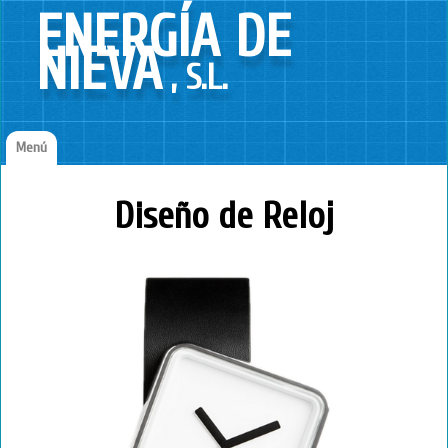
ENERGÍA DE
NIEVA
, S.L.
Menú
Inicio
Diseño de Reloj
¿Quienes somos?
Contacto