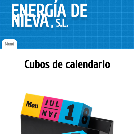
ENERGÍA DE
NIEVA
, S.L.
Menú
Inicio
Cubos de calendario
¿Quienes somos?
Contacto